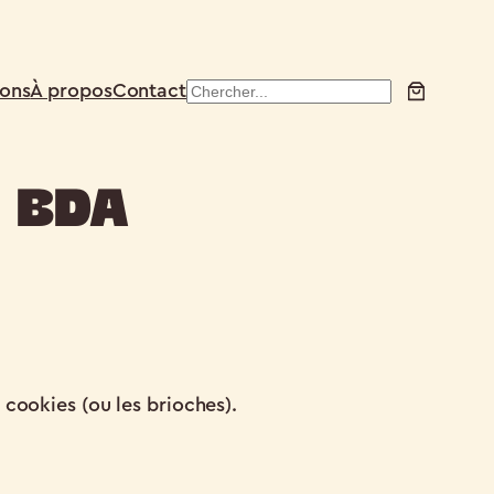
ions
À propos
Contact
Search
u BDA
 cookies (ou les brioches).