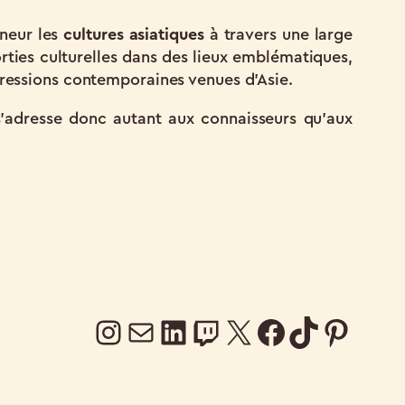
neur les
cultures asiatiques
à travers une large
rties culturelles dans des lieux emblématiques,
xpressions contemporaines venues d’Asie.
 s’adresse donc autant aux connaisseurs qu’aux
https://www.instag
bda@edu.esiee.fr
LinkedIn
Twitch
X
https://www.facebook.com/pe
https:/
Pinte